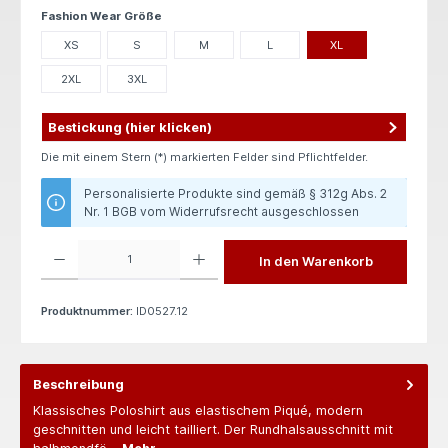
auswählen
Fashion Wear Größe
XS
S
M
L
XL
2XL
3XL
Bestickung (hier klicken)
Die mit einem Stern (*) markierten Felder sind Pflichtfelder.
Personalisierte Produkte sind gemäß § 312g Abs. 2
Nr. 1 BGB vom Widerrufsrecht ausgeschlossen
Produkt Anzahl: Gib den gewünschten Wert ein oder benutze die Schaltflächen um die 
In den Warenkorb
Produktnummer:
ID0527.12
Beschreibung
Klassisches Poloshirt aus elastischem Piqué, modern
geschnitten und leicht tailliert. Der Rundhalsausschnitt mit