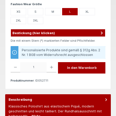
auswählen
Fashion Wear Größe
XS
S
M
L
XL
2XL
3XL
Bestickung (hier klicken)
Die mit einem Stern (*) markierten Felder sind Pflichtfelder.
Personalisierte Produkte sind gemäß § 312g Abs. 2
Nr. 1 BGB vom Widerrufsrecht ausgeschlossen
Produkt Anzahl: Gib den gewünschten Wert ein oder benutze die Schaltflächen um die 
In den Warenkorb
Produktnummer:
ID0527.11
Beschreibung
Klassisches Poloshirt aus elastischem Piqué, modern
geschnitten und leicht tailliert. Der Rundhalsausschnitt mit