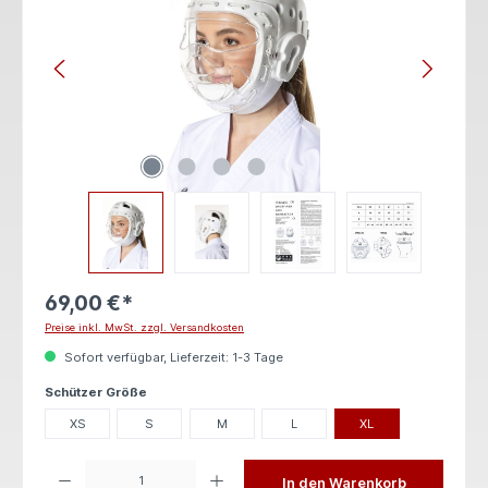
69,00 €*
Preise inkl. MwSt. zzgl. Versandkosten
Sofort verfügbar, Lieferzeit: 1-3 Tage
auswählen
Schützer Größe
XS
S
M
L
XL
Produkt Anzahl: Gib den gewünschten Wert ein oder benutze die Schaltflächen um die 
In den Warenkorb