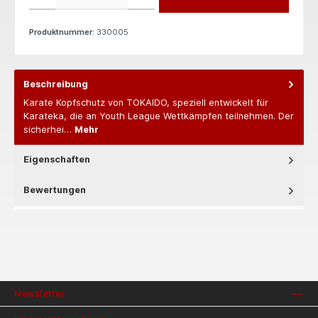
Produktnummer:
330005
Beschreibung
Karate Kopfschutz von TOKAIDO, speziell entwickelt für
Karateka, die an Youth League Wettkämpfen teilnehmen. Der
sicherhei…
Mehr
Eigenschaften
Bewertungen
Newsletter