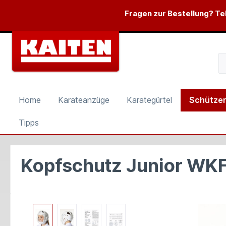
springen
Zur Hauptnavigation springen
Fragen zur Bestellung? Tel
Home
Karateanzüge
Karategürtel
Schütze
Tipps
Kopfschutz Junior WK
Bildergalerie überspringen