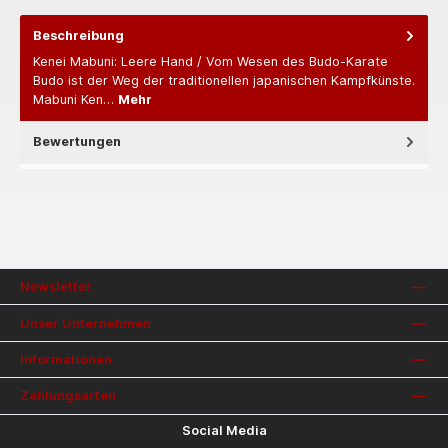
Beschreibung
Kenei Mabuni: Leere Hand / Vom Wesen des Budo-Karate
Budo ist der Weg der traditionellen japanischen Kampfkünste.
Mabuni Ken…
Mehr
Bewertungen
Newsletter
Unser Unternehmen
Informationen
Zahlungsarten
Social Media