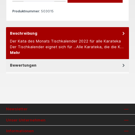
Produktnummer:
503015
Beschreibung
Der Kata des Monats Tischkalender 2022 für alle Karateka
Der Tischkalender eignet sich für ...Alle Karateka, die die K…
Mehr
Bewertungen
Newsletter
Unser Unternehmen
Informationen