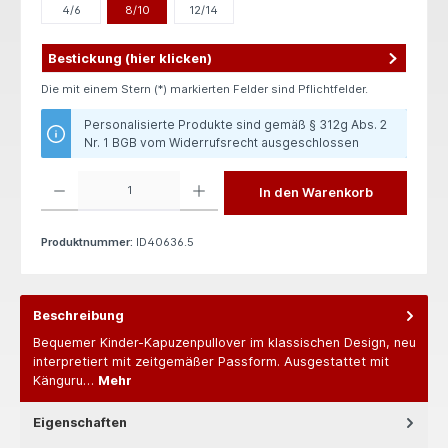
4/6
8/10
12/14
Bestickung (hier klicken)
Die mit einem Stern (*) markierten Felder sind Pflichtfelder.
Personalisierte Produkte sind gemäß § 312g Abs. 2
Nr. 1 BGB vom Widerrufsrecht ausgeschlossen
Produkt Anzahl: Gib den gewünschten Wert ein oder benutze die Schaltflächen um die 
In den Warenkorb
Produktnummer:
ID40636.5
Beschreibung
Bequemer Kinder-Kapuzenpullover im klassischen Design, neu
interpretiert mit zeitgemäßer Passform. Ausgestattet mit
Känguru…
Mehr
Eigenschaften