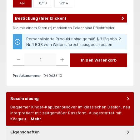
4/6
8/10
12/14
Bestickung (hier klicken)
Die mit einem Stern (*) markierten Felder sind Pflichtfelder.
Personalisierte Produkte sind gemäß § 312g Abs. 2
Nr. 1 BGB vom Widerrufsrecht ausgeschlossen
Produkt Anzahl: Gib den gewünschten Wert ein oder benutze die Schaltflächen um die 
In den Warenkorb
Produktnummer:
ID40636.10
Beschreibung
Bequemer Kinder-Kapuzenpullover im klassischen Design, neu
interpretiert mit zeitgemäßer Passform. Ausgestattet mit
Känguru…
Mehr
Eigenschaften