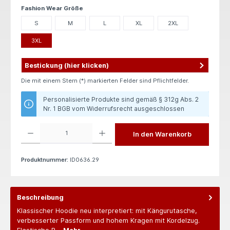
auswählen
Fashion Wear Größe
S
M
L
XL
2XL
3XL
Bestickung (hier klicken)
Die mit einem Stern (*) markierten Felder sind Pflichtfelder.
Personalisierte Produkte sind gemäß § 312g Abs. 2
Nr. 1 BGB vom Widerrufsrecht ausgeschlossen
Produkt Anzahl: Gib den gewünschten Wert ein oder benutze die Schaltflächen um die 
In den Warenkorb
Produktnummer:
ID0636.29
Beschreibung
Klassischer Hoodie neu interpretiert: mit Kängurutasche,
verbesserter Passform und hohem Kragen mit Kordelzug.