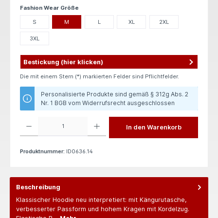
auswählen
Fashion Wear Größe
S
M
L
XL
2XL
3XL
Bestickung (hier klicken)
Die mit einem Stern (*) markierten Felder sind Pflichtfelder.
Personalisierte Produkte sind gemäß § 312g Abs. 2
Nr. 1 BGB vom Widerrufsrecht ausgeschlossen
Produkt Anzahl: Gib den gewünschten Wert ein oder benutze die Schaltflächen um die 
In den Warenkorb
Produktnummer:
ID0636.14
Beschreibung
Klassischer Hoodie neu interpretiert: mit Kängurutasche,
verbesserter Passform und hohem Kragen mit Kordelzug.