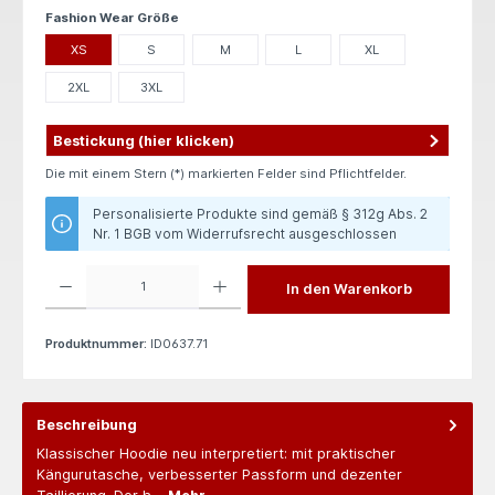
auswählen
Fashion Wear Größe
XS
S
M
L
XL
2XL
3XL
Bestickung (hier klicken)
Die mit einem Stern (*) markierten Felder sind Pflichtfelder.
Personalisierte Produkte sind gemäß § 312g Abs. 2
Nr. 1 BGB vom Widerrufsrecht ausgeschlossen
Produkt Anzahl: Gib den gewünschten Wert ein oder benutze die Schaltflächen um die 
In den Warenkorb
Produktnummer:
ID0637.71
Beschreibung
Klassischer Hoodie neu interpretiert: mit praktischer
Kängurutasche, verbesserter Passform und dezenter