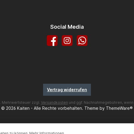
Social Media
Facebook
Instagram
WhatsApp
Vertrag widerrufen
zl. Mehrwertsteuer zzgl.
Versandkosten
und ggf. Nachnahmegebühren, wenn 
© 2026 Kaiten - Alle Rechte vorbehalten. Theme by
ThemeWare®
ieten zu können.
Mehr Informationen ...