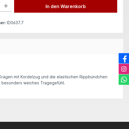
 Gib den gewünschten Wert ein oder benutze die Schaltflächen um die Anzah
In den Warenkorb
er:
ID0637.7
e Kragen mit Kordelzug und die elastischen Rippbündchen
in besonders weiches Tragegefühl.