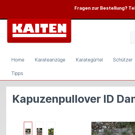
springen
Zur Hauptnavigation springen
Fragen zur Bestellung? Tel
Home
Karateanzüge
Karategürtel
Schützer
Tipps
Kapuzenpullover ID D
Bildergalerie überspringen