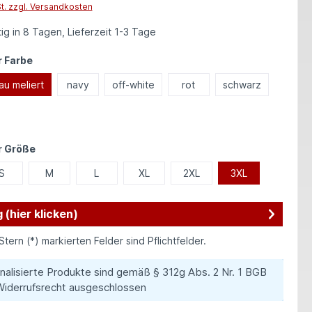
St. zzgl. Versandkosten
ig in 8 Tagen, Lieferzeit 1-3 Tage
auswählen
 Farbe
au meliert
navy
off-white
rot
schwarz
auswählen
r Größe
S
M
L
XL
2XL
3XL
 (hier klicken)
Stern (*) markierten Felder sind Pflichtfelder.
nalisierte Produkte sind gemäß § 312g Abs. 2 Nr. 1 BGB
iderrufsrecht ausgeschlossen