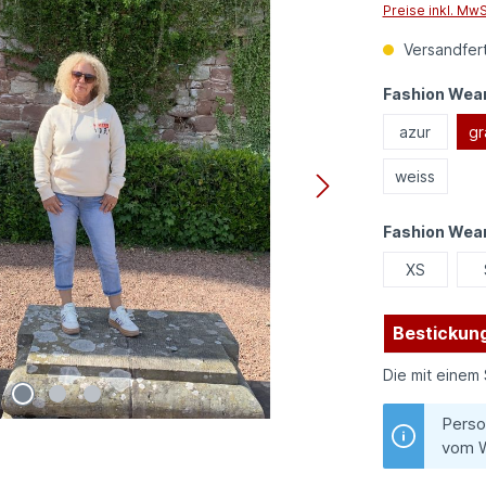
Preise inkl. Mw
Versandfert
Fashion Wear
azur
gr
weiss
Fashion Wea
XS
Bestickung
Die mit einem 
Perso
vom W