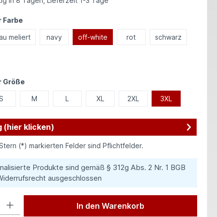
ig in 8 Tagen, Lieferzeit 1-3 Tage
auswählen
 Farbe
au meliert
navy
off-white
rot
schwarz
auswählen
r Größe
S
M
L
XL
2XL
3XL
 (hier klicken)
Stern (*) markierten Felder sind Pflichtfelder.
nalisierte Produkte sind gemäß § 312g Abs. 2 Nr. 1 BGB
iderrufsrecht ausgeschlossen
 Gib den gewünschten Wert ein oder benutze die Schaltflächen um die Anzah
In den Warenkorb