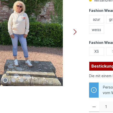
Versandfert
Fashion Wear
azur
gr
weiss
Fashion Wea
XS
Bestickung
Die mit einem 
Perso
vom W
Produkt Anzahl: