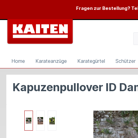
springen
Zur Hauptnavigation springen
Fragen zur Bestellung? Tel
Home
Karateanzüge
Karategürtel
Schützer
Kapuzenpullover ID D
Bildergalerie überspringen