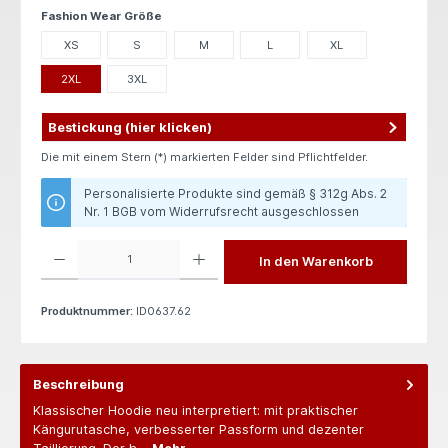
auswählen
Fashion Wear Größe
XS
S
M
L
XL
2XL
3XL
Bestickung (hier klicken)
Die mit einem Stern (*) markierten Felder sind Pflichtfelder.
Personalisierte Produkte sind gemäß § 312g Abs. 2
Nr. 1 BGB vom Widerrufsrecht ausgeschlossen
Produkt Anzahl: Gib den gewünschten Wert ein oder benutze die Schaltflächen um die 
In den Warenkorb
Produktnummer:
ID0637.62
Beschreibung
Klassischer Hoodie neu interpretiert: mit praktischer
Kängurutasche, verbesserter Passform und dezenter