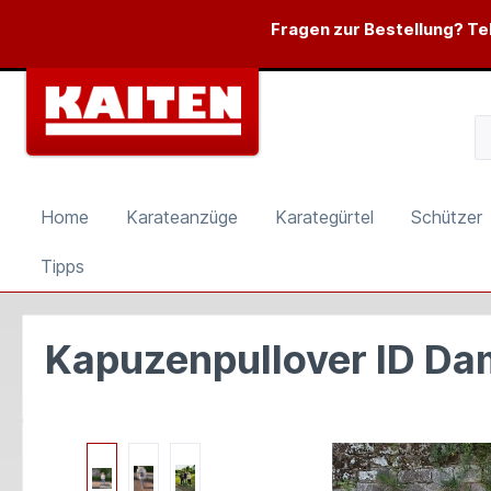
springen
Zur Hauptnavigation springen
Fragen zur Bestellung? Tel
Home
Karateanzüge
Karategürtel
Schützer
Tipps
Kapuzenpullover ID D
Bildergalerie überspringen