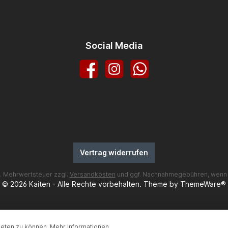
Social Media
Facebook
Instagram
WhatsApp
Vertrag widerrufen
zl. Mehrwertsteuer zzgl.
Versandkosten
und ggf. Nachnahmegebühren, wenn 
© 2026 Kaiten - Alle Rechte vorbehalten. Theme by
ThemeWare®
ieten zu können.
Mehr Informationen ...