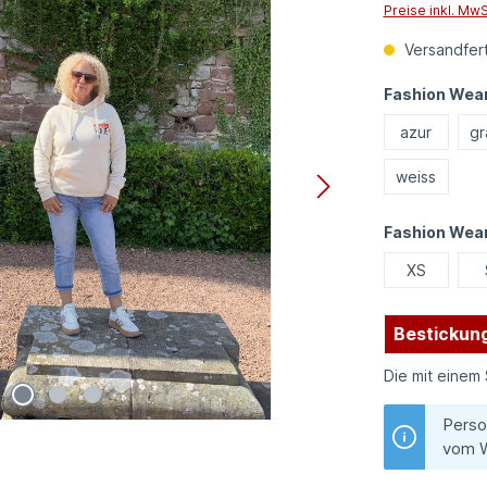
Preise inkl. Mw
Versandfert
Fashion Wear
azur
gr
weiss
Fashion Wea
XS
Bestickung
Die mit einem 
Perso
vom W