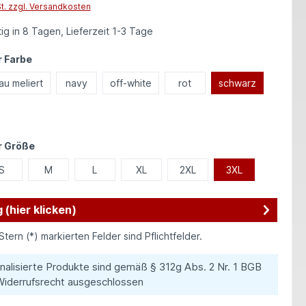
St. zzgl. Versandkosten
ig in 8 Tagen, Lieferzeit 1-3 Tage
auswählen
 Farbe
au meliert
navy
off-white
rot
schwarz
auswählen
r Größe
S
M
L
XL
2XL
3XL
 (hier klicken)
Stern (*) markierten Felder sind Pflichtfelder.
nalisierte Produkte sind gemäß § 312g Abs. 2 Nr. 1 BGB
iderrufsrecht ausgeschlossen