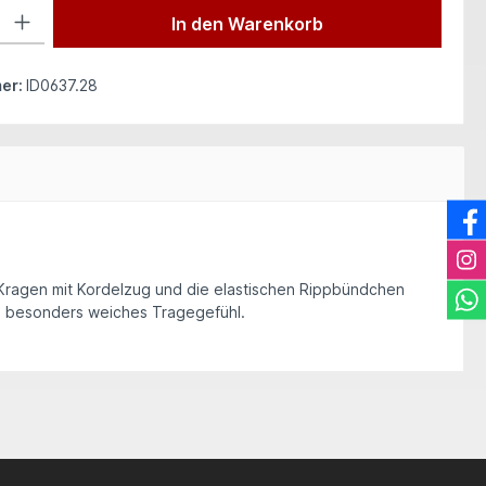
 Gib den gewünschten Wert ein oder benutze die Schaltflächen um die Anzah
In den Warenkorb
er:
ID0637.28
e Kragen mit Kordelzug und die elastischen Rippbündchen
in besonders weiches Tragegefühl.