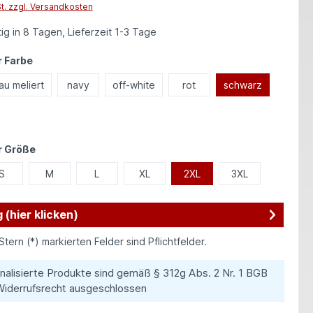
St. zzgl. Versandkosten
ig in 8 Tagen, Lieferzeit 1-3 Tage
auswählen
 Farbe
au meliert
navy
off-white
rot
schwarz
auswählen
r Größe
S
M
L
XL
2XL
3XL
 (hier klicken)
Stern (*) markierten Felder sind Pflichtfelder.
nalisierte Produkte sind gemäß § 312g Abs. 2 Nr. 1 BGB
iderrufsrecht ausgeschlossen