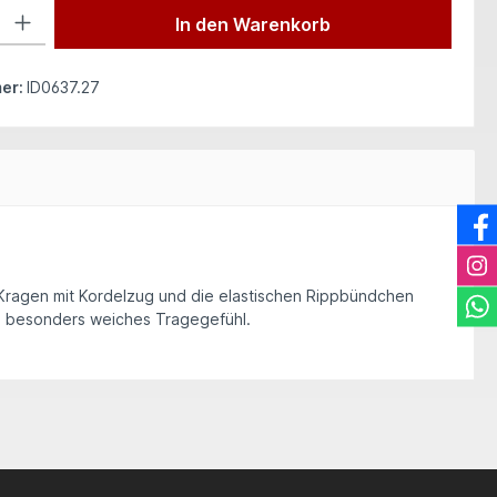
 Gib den gewünschten Wert ein oder benutze die Schaltflächen um die Anzah
In den Warenkorb
er:
ID0637.27
e Kragen mit Kordelzug und die elastischen Rippbündchen
in besonders weiches Tragegefühl.