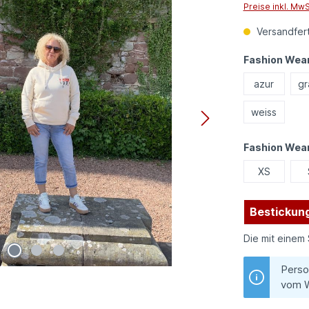
Preise inkl. Mw
Versandfert
Fashion Wear
azur
gr
weiss
Fashion Wea
XS
Bestickung
Die mit einem 
Perso
vom W