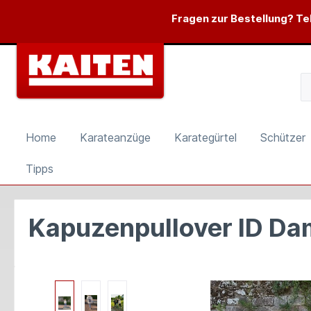
springen
Zur Hauptnavigation springen
Fragen zur Bestellung? Tel
Home
Karateanzüge
Karategürtel
Schützer
Tipps
Kapuzenpullover ID D
Bildergalerie überspringen