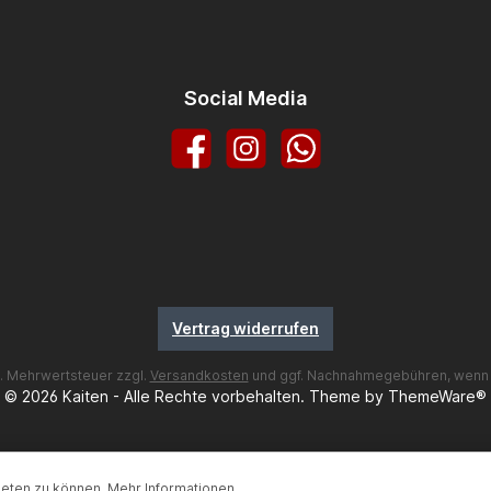
Social Media
Facebook
Instagram
WhatsApp
Vertrag widerrufen
zl. Mehrwertsteuer zzgl.
Versandkosten
und ggf. Nachnahmegebühren, wenn 
© 2026 Kaiten - Alle Rechte vorbehalten. Theme by
ThemeWare®
ieten zu können.
Mehr Informationen ...