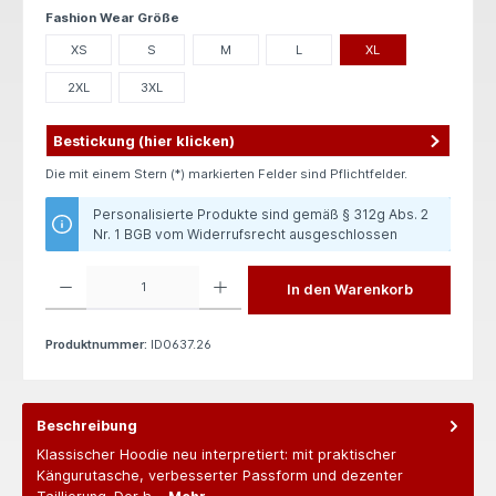
auswählen
Fashion Wear Größe
XS
S
M
L
XL
2XL
3XL
Bestickung (hier klicken)
Die mit einem Stern (*) markierten Felder sind Pflichtfelder.
Personalisierte Produkte sind gemäß § 312g Abs. 2
Nr. 1 BGB vom Widerrufsrecht ausgeschlossen
Produkt Anzahl: Gib den gewünschten Wert ein oder benutze die Schaltflächen um die 
In den Warenkorb
Produktnummer:
ID0637.26
Beschreibung
Klassischer Hoodie neu interpretiert: mit praktischer
Kängurutasche, verbesserter Passform und dezenter