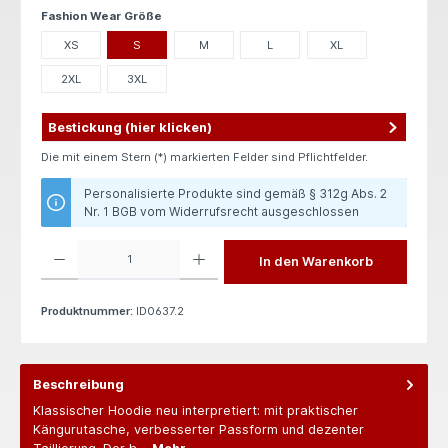
auswählen
Fashion Wear Größe
XS
S
M
L
XL
2XL
3XL
Bestickung (hier klicken)
Die mit einem Stern (*) markierten Felder sind Pflichtfelder.
Personalisierte Produkte sind gemäß § 312g Abs. 2
Nr. 1 BGB vom Widerrufsrecht ausgeschlossen
Produkt Anzahl: Gib den gewünschten Wert ein oder benutze die Schaltflächen um die 
In den Warenkorb
Produktnummer:
ID0637.2
Beschreibung
Klassischer Hoodie neu interpretiert: mit praktischer
Kängurutasche, verbesserter Passform und dezenter