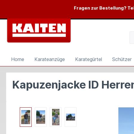
springen
Zur Hauptnavigation springen
Fragen zur Bestellung? Tel
Home
Karateanzüge
Karategürtel
Schützer
Kapuzenjacke ID Herre
Bildergalerie überspringen