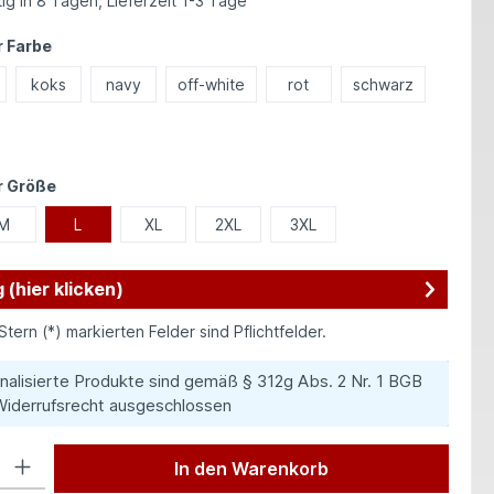
ig in 8 Tagen, Lieferzeit 1-3 Tage
auswählen
 Farbe
koks
navy
off-white
rot
schwarz
auswählen
r Größe
M
L
XL
2XL
3XL
 (hier klicken)
Stern (*) markierten Felder sind Pflichtfelder.
nalisierte Produkte sind gemäß § 312g Abs. 2 Nr. 1 BGB
iderrufsrecht ausgeschlossen
 Gib den gewünschten Wert ein oder benutze die Schaltflächen um die Anzah
In den Warenkorb