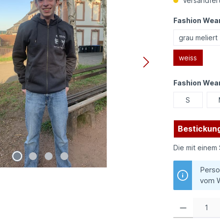
Versandfert
Fashion Wear
grau meliert
weiss
Fashion Wea
S
Bestickung
Die mit einem 
Perso
vom W
Produkt Anzahl: