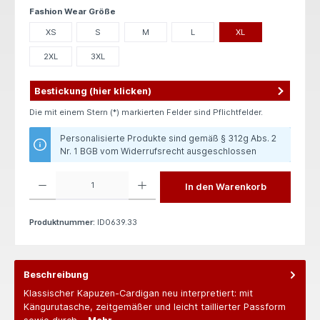
auswählen
Fashion Wear Größe
XS
S
M
L
XL
2XL
3XL
Bestickung (hier klicken)
Die mit einem Stern (*) markierten Felder sind Pflichtfelder.
Personalisierte Produkte sind gemäß § 312g Abs. 2
Nr. 1 BGB vom Widerrufsrecht ausgeschlossen
Produkt Anzahl: Gib den gewünschten Wert ein oder benutze die Schaltflächen um die 
In den Warenkorb
Produktnummer:
ID0639.33
Beschreibung
Klassischer Kapuzen-Cardigan neu interpretiert: mit
Kängurutasche, zeitgemäßer und leicht taillierter Passform