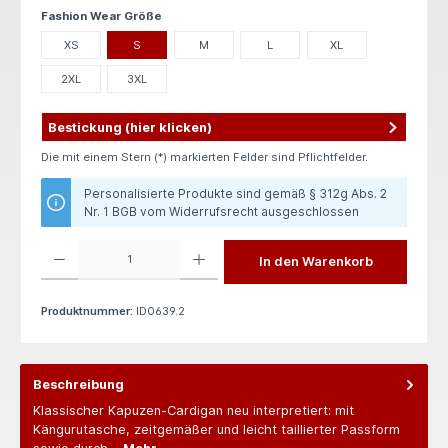
auswählen
Fashion Wear Größe
XS
S
M
L
XL
2XL
3XL
Bestickung (hier klicken)
Die mit einem Stern (*) markierten Felder sind Pflichtfelder.
Personalisierte Produkte sind gemäß § 312g Abs. 2
Nr. 1 BGB vom Widerrufsrecht ausgeschlossen
Produkt Anzahl: Gib den gewünschten Wert ein oder benutze die Schaltflächen um die 
In den Warenkorb
Produktnummer:
ID0639.2
Beschreibung
Klassischer Kapuzen-Cardigan neu interpretiert: mit
Kängurutasche, zeitgemäßer und leicht taillierter Passform