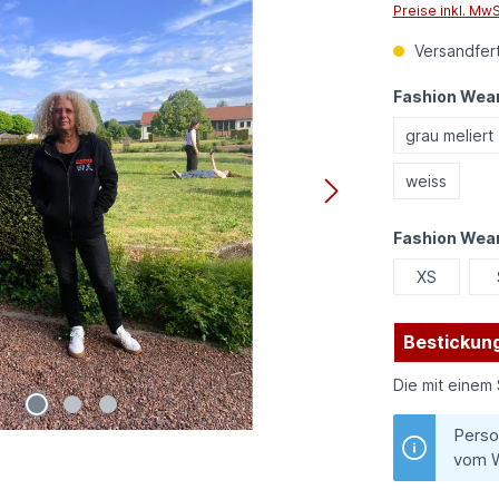
Preise inkl. Mw
Versandfert
Fashion Wear
grau meliert
weiss
Fashion Wea
XS
Bestickung
Die mit einem 
Perso
vom W