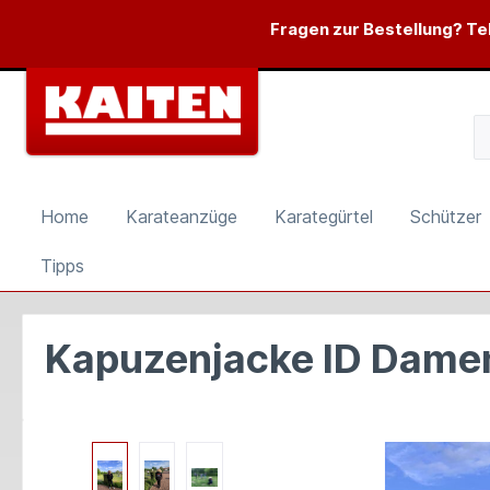
springen
Zur Hauptnavigation springen
Fragen zur Bestellung? Tel
Home
Karateanzüge
Karategürtel
Schützer
Tipps
Kapuzenjacke ID Dame
Bildergalerie überspringen