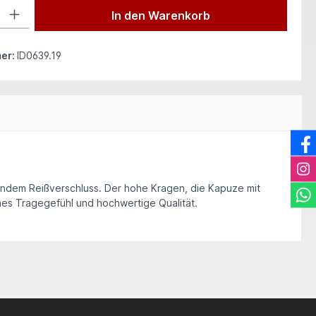
 Gib den gewünschten Wert ein oder benutze die Schaltflächen um die Anzah
In den Warenkorb
er:
ID0639.19
hendem Reißverschluss. Der hohe Kragen, die Kapuze mit
mes Tragegefühl und hochwertige Qualität.