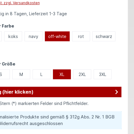
St. zzgl. Versandkosten
ig in 8 Tagen, Lieferzeit 1-3 Tage
auswählen
 Farbe
koks
navy
off-white
rot
schwarz
auswählen
r Größe
S
M
L
XL
2XL
3XL
 (hier klicken)
Stern (*) markierten Felder sind Pflichtfelder.
nalisierte Produkte sind gemäß § 312g Abs. 2 Nr. 1 BGB
iderrufsrecht ausgeschlossen