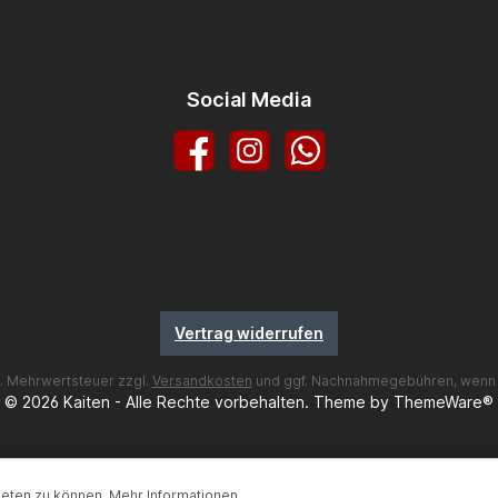
Social Media
Facebook
Instagram
WhatsApp
Vertrag widerrufen
zl. Mehrwertsteuer zzgl.
Versandkosten
und ggf. Nachnahmegebühren, wenn 
© 2026 Kaiten - Alle Rechte vorbehalten. Theme by
ThemeWare®
ieten zu können.
Mehr Informationen ...