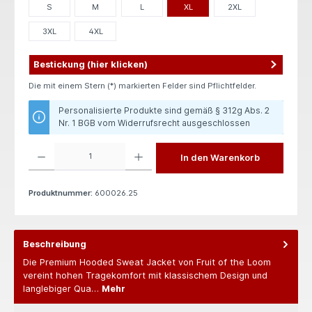
S
M
L
XL
2XL
3XL
4XL
Bestickung (hier klicken)
Die mit einem Stern (*) markierten Felder sind Pflichtfelder.
Personalisierte Produkte sind gemäß § 312g Abs. 2
Nr. 1 BGB vom Widerrufsrecht ausgeschlossen
Produkt Anzahl: Gib den gewünschten Wert ein oder benutze die Schaltflächen um die 
In den Warenkorb
Produktnummer:
600026.25
Beschreibung
Die Premium Hooded Sweat Jacket von Fruit of the Loom
vereint hohen Tragekomfort mit klassischem Design und
langlebiger Qua…
Mehr