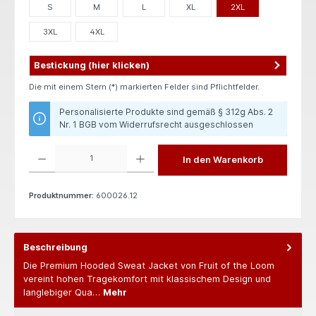
S
M
L
XL
2XL
3XL
4XL
Bestickung (hier klicken)
Die mit einem Stern (*) markierten Felder sind Pflichtfelder.
Personalisierte Produkte sind gemäß § 312g Abs. 2
Nr. 1 BGB vom Widerrufsrecht ausgeschlossen
Produkt Anzahl: Gib den gewünschten Wert ein oder benutze die Schaltflächen um die 
In den Warenkorb
Produktnummer:
600026.12
Beschreibung
Die Premium Hooded Sweat Jacket von Fruit of the Loom
vereint hohen Tragekomfort mit klassischem Design und
langlebiger Qua…
Mehr