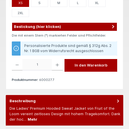
XS
S
M
L
XL
2XL
Bestickung (hier klicken)
Die mit einem Stern (*) markierten Felder sind Pflichtfelder.
Personalisierte Produkte sind gemäß § 312g Abs. 2
Nr. 1 BGB vom Widerrufsrecht ausgeschlossen
Produkt Anzahl: Gib den gewünschten Wert ein oder benutze die Schaltflächen um die 
In den Warenkorb
Produktnummer:
600027.7
Beschreibung
Die Ladies’ Premium Hooded Sweat Jacket von Fruit of the
Loom vereint zeitloses Design mit hohem Tragekomfort. Dank
der hoc…
Mehr