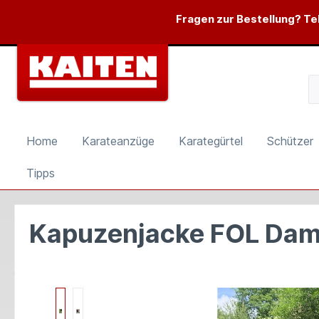
springen
Zur Hauptnavigation springen
Fragen zur Bestellung? Tel
Home
Karateanzüge
Karategürtel
Schützer
Tipps
Kapuzenjacke FOL Da
Bildergalerie überspringen