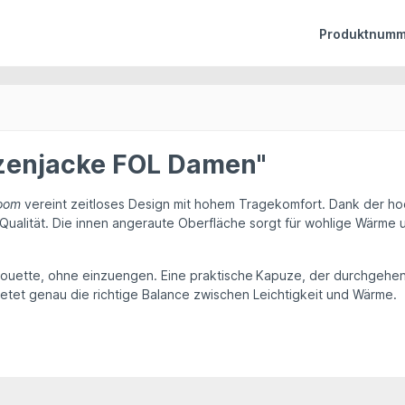
Produktnumm
zenjacke FOL Damen"
Loom
vereint zeitloses Design mit hohem Tragekomfort. Dank der ho
Qualität. Die
innen angeraute Oberfläch
e
sorgt für wohlige Wärme un
houette, ohne einzuengen. Eine
praktische
Kapuze
, der
durchgehen
etet genau die richtige Balance zwischen Leichtigkeit und Wärme.