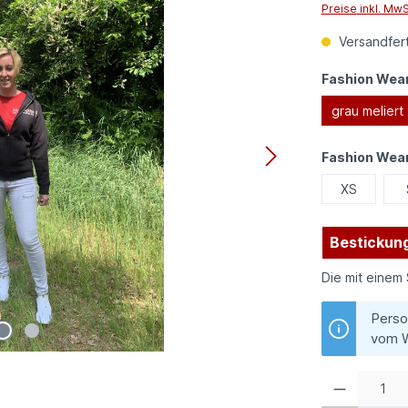
Preise inkl. Mw
Versandfert
Fashion Wear
grau meliert
Fashion Wea
XS
Bestickung
Die mit einem 
Perso
vom W
Produkt Anzahl: