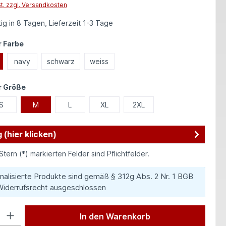
St. zzgl. Versandkosten
ig in 8 Tagen, Lieferzeit 1-3 Tage
auswählen
 Farbe
navy
schwarz
weiss
auswählen
r Größe
S
M
L
XL
2XL
 (hier klicken)
Stern (*) markierten Felder sind Pflichtfelder.
nalisierte Produkte sind gemäß § 312g Abs. 2 Nr. 1 BGB
iderrufsrecht ausgeschlossen
 Gib den gewünschten Wert ein oder benutze die Schaltflächen um die Anzah
In den Warenkorb