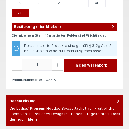
XS
S
M
L
XL
2XL
Bestickung (hier klicken)
Die mit einem Stern (*) markierten Felder sind Pflichtfelder.
Personalisierte Produkte sind gemäß § 312g Abs. 2
Nr. 1 BGB vom Widerrufsrecht ausgeschlossen
Produkt Anzahl: Gib den gewünschten Wert ein oder benutze die Schaltflächen um die 
In den Warenkorb
Produktnummer:
600027.18
Beschreibung
Die Ladies’ Premium Hooded Sweat Jacket von Fruit of the
Loom vereint zeitloses Design mit hohem Tragekomfort. Dank
der hoc…
Mehr