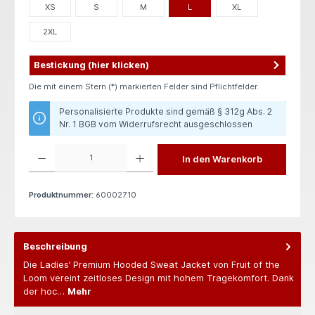
XS
S
M
L
XL
2XL
Bestickung (hier klicken)
Die mit einem Stern (*) markierten Felder sind Pflichtfelder.
Personalisierte Produkte sind gemäß § 312g Abs. 2
Nr. 1 BGB vom Widerrufsrecht ausgeschlossen
Produkt Anzahl: Gib den gewünschten Wert ein oder benutze die Schaltflächen um die 
In den Warenkorb
Produktnummer:
600027.10
Beschreibung
Die Ladies’ Premium Hooded Sweat Jacket von Fruit of the
Loom vereint zeitloses Design mit hohem Tragekomfort. Dank
der hoc…
Mehr