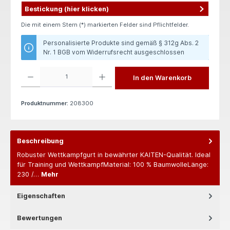
Bestickung (hier klicken)
Die mit einem Stern (*) markierten Felder sind Pflichtfelder.
Personalisierte Produkte sind gemäß § 312g Abs. 2
Nr. 1 BGB vom Widerrufsrecht ausgeschlossen
Produkt Anzahl: Gib den gewünschten Wert ein oder benutze die Schaltflächen um die 
In den Warenkorb
Produktnummer:
208300
Beschreibung
Robuster Wettkampfgurt in bewährter KAITEN-Qualität. Ideal
für Training und WettkampfMaterial: 100 % BaumwolleLänge:
230 /…
Mehr
Eigenschaften
Bewertungen