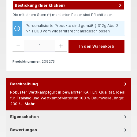
Bestickung (hier klicken)
Die mit einem Stern (*) markierten Felder sind Pflichtfelder.
Personalisierte Produkte sind gemäß § 312g Abs. 2
Nr. 1 BGB vom Widerrufsrecht ausgeschlossen
Produkt Anzahl: Gib den gewünschten Wert ein oder benutze die Schaltflächen um die 
In den Warenkorb
Produktnummer:
208275
Beschreibung
Robuster Wettkampfgurt in bewährter KAITEN-Qualität. Ideal
für Training und WettkampfMaterial: 100 % BaumwolleLänge:
230 /…
Mehr
Eigenschaften
Bewertungen