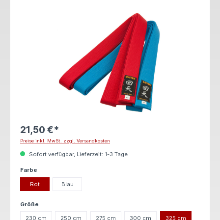
Bildergalerie überspringen
21,50 €*
Preise inkl. MwSt. zzgl. Versandkosten
Sofort verfügbar, Lieferzeit: 1-3 Tage
auswählen
Farbe
Rot
Blau
auswählen
Größe
230 cm
250 cm
275 cm
300 cm
325 cm