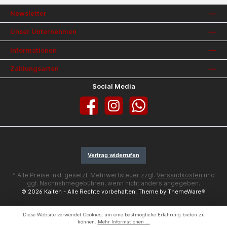
Newsletter
Unser Unternehmen
Informationen
Zahlungsarten
Social Media
Facebook
Instagram
WhatsApp
Vertrag widerrufen
* Alle Preise inkl. gesetzl. Mehrwertsteuer zzgl.
Versandkosten
und
ggf. Nachnahmegebühren, wenn nicht anders angegeben.
© 2026 Kaiten - Alle Rechte vorbehalten. Theme by
ThemeWare®
Diese Website verwendet Cookies, um eine bestmögliche Erfahrung bieten zu
können.
Mehr Informationen ...