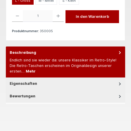
L - Gross
M - Mittel
S - Klein
Produkt Anzahl: Gib den gewünschten Wert ein oder benutze die Schaltflächen um die 
In den Warenkorb
Produktnummer:
350005
Beschreibung
Endlich sind sie wieder da: unsere Klassiker im Retro-Style!
Die Retro-Taschen erscheinen im Originaldesign unserer
ersten…
Mehr
Eigenschaften
Bewertungen