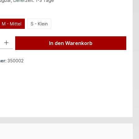
gbar, Lieferzeit: 1-3 Tage
hlen
M - Mittel
S - Klein
 Gib den gewünschten Wert ein oder benutze die Schaltflächen um die Anzah
In den Warenkorb
er:
350002