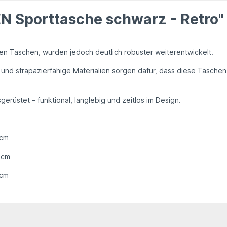
N Sporttasche schwarz - Retro"
ten Taschen
, wurden jedoch
deutlich robuster
weiterentwickelt.
und
strapazierfähige Materialien
sorgen dafür, dass diese Taschen
sgerüstet
– funktional, langlebig und zeitlos im Design.
 cm
 cm
 cm