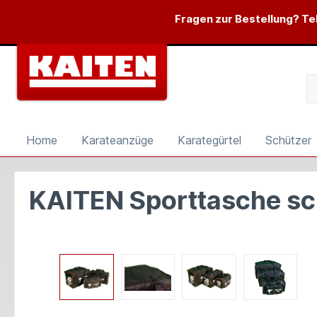
springen
Zur Hauptnavigation springen
Fragen zur Bestellung? Tel
Home
Karateanzüge
Karategürtel
Schützer
KAITEN Sporttasche sc
Bildergalerie überspringen