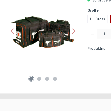
Sofort verfü
auswä
Größe
L - Gross
Produkt Anzahl:
Produktnumm