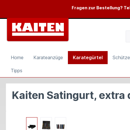
springen
Zur Hauptnavigation springen
Fragen zur Bestellung? Tel
Home
Karateanzüge
Karategürtel
Schütze
Tipps
Kaiten Satingurt, extra 
Bildergalerie überspringen