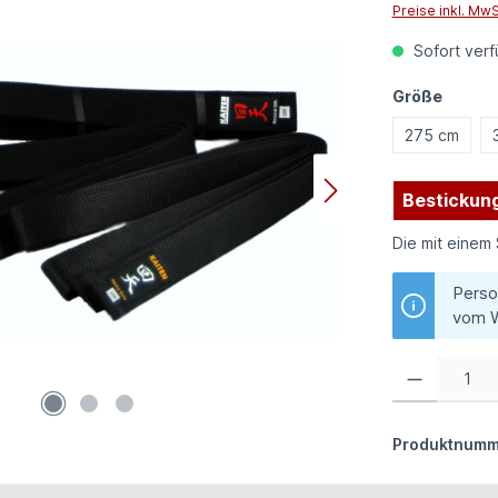
Preise inkl. Mw
Sofort verfü
auswä
Größe
275 cm
Bestickung
Die mit einem 
Perso
vom W
Produkt Anzahl:
Produktnumm