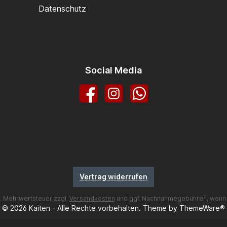
Datenschutz
Social Media
Facebook
Instagram
WhatsApp
Vertrag widerrufen
zl. Mehrwertsteuer zzgl.
Versandkosten
und ggf. Nachnahmegebühren, wenn 
© 2026 Kaiten - Alle Rechte vorbehalten. Theme by
ThemeWare®