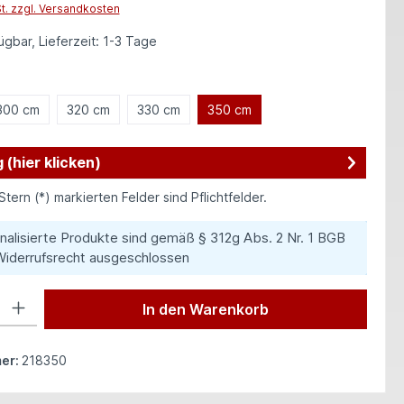
St. zzgl. Versandkosten
gbar, Lieferzeit: 1-3 Tage
hlen
300 cm
320 cm
330 cm
350 cm
 (hier klicken)
Stern (*) markierten Felder sind Pflichtfelder.
nalisierte Produkte sind gemäß § 312g Abs. 2 Nr. 1 BGB
iderrufsrecht ausgeschlossen
 Gib den gewünschten Wert ein oder benutze die Schaltflächen um die Anzah
In den Warenkorb
er:
218350