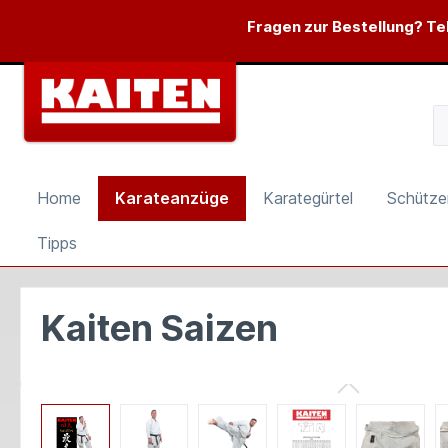
springen
Zur Hauptnavigation springen
Fragen zur Bestellung? Tel
Home
Karateanzüge
Karategürtel
Schütze
Tipps
Kaiten Saizen
Bildergalerie überspringen