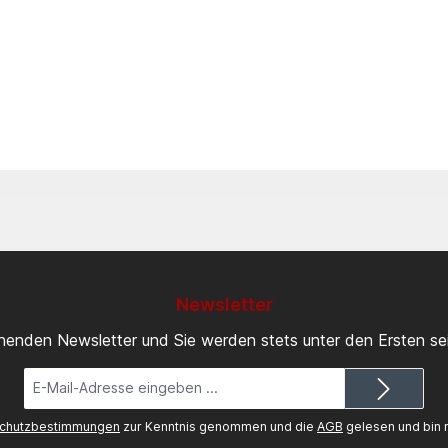
Newsletter
inenden Newsletter und Sie werden stets unter den Ersten s
E-
Mail-
Adresse*
chutzbestimmungen
zur Kenntnis genommen und die
AGB
gelesen und bin m