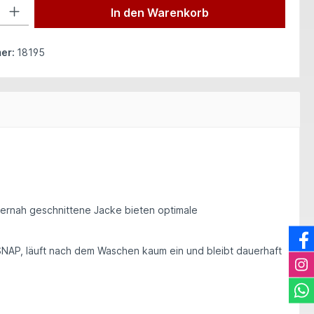
 Gib den gewünschten Wert ein oder benutze die Schaltflächen um die Anzah
In den Warenkorb
er:
18195
ernah geschnittene Jacke bieten optimale
SNAP
, läuft nach dem Waschen kaum ein und bleibt dauerhaft