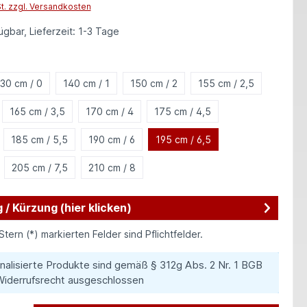
St. zzgl. Versandkosten
gbar, Lieferzeit: 1-3 Tage
auswählen
30 cm / 0
140 cm / 1
150 cm / 2
155 cm / 2,5
165 cm / 3,5
170 cm / 4
175 cm / 4,5
185 cm / 5,5
190 cm / 6
195 cm / 6,5
205 cm / 7,5
210 cm / 8
 / Kürzung (hier klicken)
Stern (*) markierten Felder sind Pflichtfelder.
nalisierte Produkte sind gemäß § 312g Abs. 2 Nr. 1 BGB
iderrufsrecht ausgeschlossen