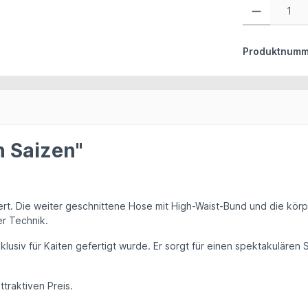
Produkt Anzahl:
Produktnumm
n Saizen"
ert. Die weiter geschnittene Hose mit
High-Waist-Bund
und die körp
er Technik.
klusiv für
Kaiten
gefertigt wurde. Er sorgt für einen spektakulären
traktiven Preis.