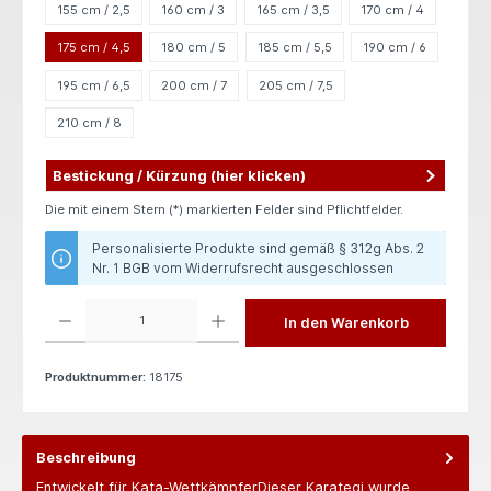
155 cm / 2,5
160 cm / 3
165 cm / 3,5
170 cm / 4
175 cm / 4,5
180 cm / 5
185 cm / 5,5
190 cm / 6
195 cm / 6,5
200 cm / 7
205 cm / 7,5
210 cm / 8
Bestickung / Kürzung (hier klicken)
Die mit einem Stern (*) markierten Felder sind Pflichtfelder.
Personalisierte Produkte sind gemäß § 312g Abs. 2
Nr. 1 BGB vom Widerrufsrecht ausgeschlossen
Produkt Anzahl: Gib den gewünschten Wert ein oder benutze die Schaltflächen um die 
In den Warenkorb
Produktnummer:
18175
Beschreibung
Entwickelt für Kata-WettkämpferDieser Karategi wurde