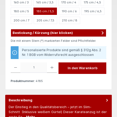
160 cm / 3
165 cm / 3,5
170 cm / 4
175 cm / 4,5
180 cm / 5
185 cm / 5,5
190 cm / 6
195 cm / 6,5
200 cm / 7
205 cm / 7,5
210 cm / 8
Bestickung / Kürzung (hier klicken)
Die mit einem Stern (*) markierten Felder sind Pflichtfelder.
Personalisierte Produkte sind gemäß § 312g Abs. 2
Nr. 1 BGB vom Widerrufsrecht ausgeschlossen
Produkt Anzahl: Gib den gewünschten Wert ein oder benutze die Schaltflächen um die 
In den Warenkorb
Produktnummer:
4185
Beschreibung
Der Einstieg in den Qualitätsbereich – jetzt im Slim-
Schnitt (Inklusive weißem Gürtel) Dieser Karateanzug ist der
erste Sc…
Mehr