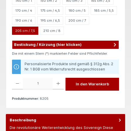
140 cm / 1
150 cm / 2
160 cm / 3
165 cm / 3,5
170 cm / 4
175 cm / 4,5
180 cm / 5
185 cm / 5,5
190 cm / 6
195 cm / 6,5
200 cm / 7
205 cm / 7,5
210 cm / 8
Bestickung / Kürzung (hier klicken)
Die mit einem Stern (*) markierten Felder sind Pflichtfelder.
Personalisierte Produkte sind gemäß § 312g Abs. 2
Nr. 1 BGB vom Widerrufsrecht ausgeschlossen
Produkt Anzahl: Gib den gewünschten Wert ein oder benutze die Schaltflächen um die 
In den Warenkorb
Produktnummer:
8205
Beschreibung
Die revolutionäre Weiterentwicklung des Sovereign Diese