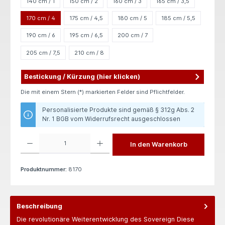
140 cm / 1
150 cm / 2
160 cm / 3
165 cm / 3,5
170 cm / 4
175 cm / 4,5
180 cm / 5
185 cm / 5,5
190 cm / 6
195 cm / 6,5
200 cm / 7
205 cm / 7,5
210 cm / 8
Bestickung / Kürzung (hier klicken)
Die mit einem Stern (*) markierten Felder sind Pflichtfelder.
Personalisierte Produkte sind gemäß § 312g Abs. 2
Nr. 1 BGB vom Widerrufsrecht ausgeschlossen
Produkt Anzahl: Gib den gewünschten Wert ein oder benutze die Schaltflächen um die 
In den Warenkorb
Produktnummer:
8170
Beschreibung
Die revolutionäre Weiterentwicklung des Sovereign Diese