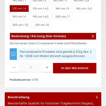
140 cm / 1
150 cm / 2
160 cm / 3
165 cm / 3,5
170 cm / 4
175 cm / 4,5
180 cm / 5
185 cm / 5,5
190 cm / 6
195 cm / 6,5
200 cm / 7
205 cm / 7,5
210 cm / 8
Bestickung / Kürzung (hier klicken)
Die mit einem Stern (*) markierten Felder sind Pflichtfelder.
Personalisierte Produkte sind gemäß § 312g Abs. 2
Nr. 1 BGB vom Widerrufsrecht ausgeschlossen
Produkt Anzahl: Gib den gewünschten Wert ein oder benutze die Schaltflächen um die 
In den Warenkorb
Produktnummer:
6170
Beschreibung
Meisterhafte Qualität für höchsten Tragekomfort Eleganz,