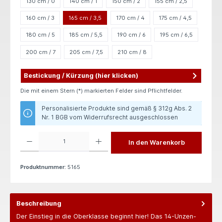
130 cm / 0
140 cm / 1
150 cm / 2
155 cm / 2,5
160 cm / 3
165 cm / 3,5
170 cm / 4
175 cm / 4,5
180 cm / 5
185 cm / 5,5
190 cm / 6
195 cm / 6,5
200 cm / 7
205 cm / 7,5
210 cm / 8
Bestickung / Kürzung (hier klicken)
Die mit einem Stern (*) markierten Felder sind Pflichtfelder.
Personalisierte Produkte sind gemäß § 312g Abs. 2
Nr. 1 BGB vom Widerrufsrecht ausgeschlossen
Produkt Anzahl: Gib den gewünschten Wert ein oder benutze die Schaltflächen um die 
In den Warenkorb
Produktnummer:
5165
Beschreibung
Der Einstieg in die Oberklasse beginnt hier! Das 14-Unzen-