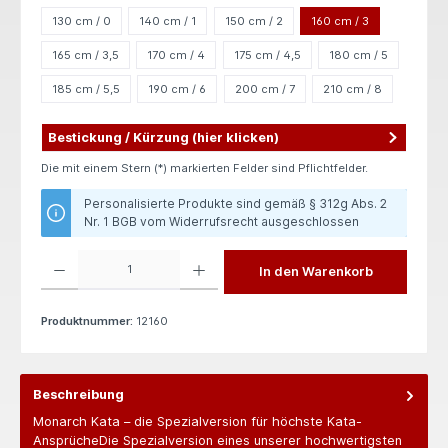
130 cm / 0
140 cm / 1
150 cm / 2
160 cm / 3
165 cm / 3,5
170 cm / 4
175 cm / 4,5
180 cm / 5
185 cm / 5,5
190 cm / 6
200 cm / 7
210 cm / 8
Bestickung / Kürzung (hier klicken)
Die mit einem Stern (*) markierten Felder sind Pflichtfelder.
Personalisierte Produkte sind gemäß § 312g Abs. 2
Nr. 1 BGB vom Widerrufsrecht ausgeschlossen
Produkt Anzahl: Gib den gewünschten Wert ein oder benutze die Schaltflächen um die 
In den Warenkorb
Produktnummer:
12160
Beschreibung
Monarch Kata – die Spezialversion für höchste Kata-
AnsprücheDie Spezialversion eines unserer hochwertigsten