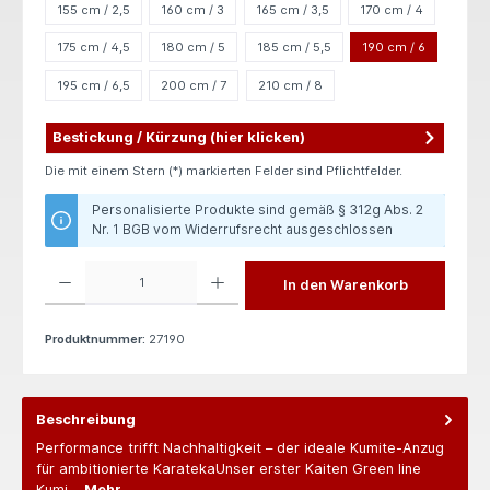
155 cm / 2,5
160 cm / 3
165 cm / 3,5
170 cm / 4
175 cm / 4,5
180 cm / 5
185 cm / 5,5
190 cm / 6
195 cm / 6,5
200 cm / 7
210 cm / 8
Bestickung / Kürzung (hier klicken)
Die mit einem Stern (*) markierten Felder sind Pflichtfelder.
Personalisierte Produkte sind gemäß § 312g Abs. 2
Nr. 1 BGB vom Widerrufsrecht ausgeschlossen
Produkt Anzahl: Gib den gewünschten Wert ein oder benutze die Schaltflächen um die 
In den Warenkorb
Produktnummer:
27190
Beschreibung
Performance trifft Nachhaltigkeit – der ideale Kumite-Anzug
für ambitionierte KaratekaUnser erster Kaiten Green line
Kumi…
Mehr