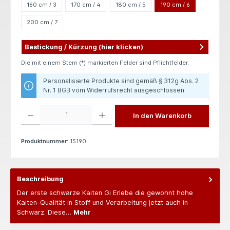
160 cm / 3
170 cm / 4
180 cm / 5
190 cm / 6
200 cm / 7
Bestickung / Kürzung (hier klicken)
Die mit einem Stern (*) markierten Felder sind Pflichtfelder.
Personalisierte Produkte sind gemäß § 312g Abs. 2
Nr. 1 BGB vom Widerrufsrecht ausgeschlossen
Produkt Anzahl: Gib den gewünschten Wert ein oder benutze die Schaltflächen um die 
In den Warenkorb
Produktnummer:
15190
Beschreibung
Der erste schwarze Kaiten Gi Erlebe die gewohnt hohe
Kaiten-Qualität in Stoff und Verarbeitung jetzt auch in
Schwarz. Diese…
Mehr