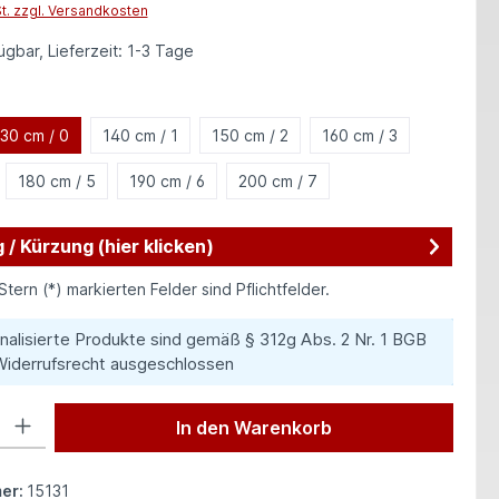
St. zzgl. Versandkosten
gbar, Lieferzeit: 1-3 Tage
hlen
30 cm / 0
140 cm / 1
150 cm / 2
160 cm / 3
180 cm / 5
190 cm / 6
200 cm / 7
 / Kürzung (hier klicken)
Stern (*) markierten Felder sind Pflichtfelder.
nalisierte Produkte sind gemäß § 312g Abs. 2 Nr. 1 BGB
iderrufsrecht ausgeschlossen
 Gib den gewünschten Wert ein oder benutze die Schaltflächen um die Anzah
In den Warenkorb
er:
15131