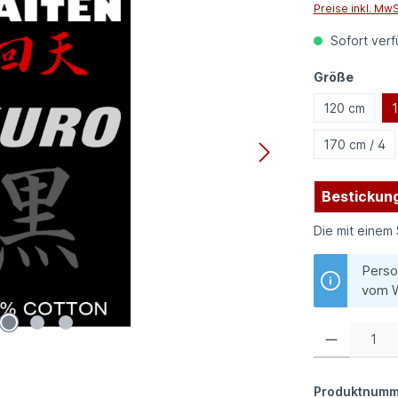
Preise inkl. Mw
Sofort verfü
auswä
Größe
120 cm
1
170 cm / 4
Bestickung
Die mit einem 
Perso
vom W
Produkt Anzahl:
Produktnumm