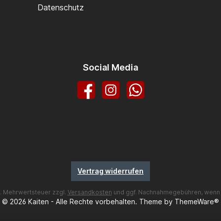
Datenschutz
Social Media
Facebook
Instagram
WhatsApp
Vertrag widerrufen
zl. Mehrwertsteuer zzgl.
Versandkosten
und ggf. Nachnahmegebühren, wenn 
© 2026 Kaiten - Alle Rechte vorbehalten. Theme by
ThemeWare®