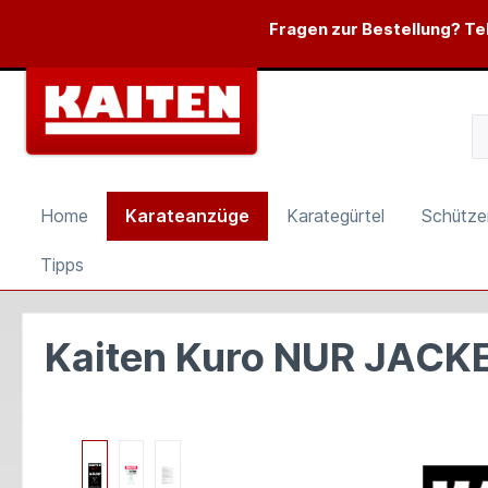
springen
Zur Hauptnavigation springen
Fragen zur Bestellung? Tel
Home
Karateanzüge
Karategürtel
Schütze
Tipps
Kaiten Kuro NUR JACK
Bildergalerie überspringen