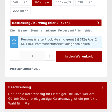
160 cm / 3
170 cm / 4
180 cm / 5
190 cm / 6
200 cm / 7
Bestickung / Kürzung (hier klicken)
Die mit einem Stern (*) markierten Felder sind Pflichtfelder.
Personalisierte Produkte sind gemäß § 312g Abs. 2
Nr. 1 BGB vom Widerrufsrecht ausgeschlossen
Produkt Anzahl: Gib den gewünschten Wert ein oder benutze die Schaltflächen um die 
In den Warenkorb
Produktnummer:
2170
Beschreibung
Der ideale Karateanzug für Einsteiger (Inklusive weißem
Gürtel) Dieser preisgünstige Karateanzug ist die perfekte
Wahl für…
Mehr