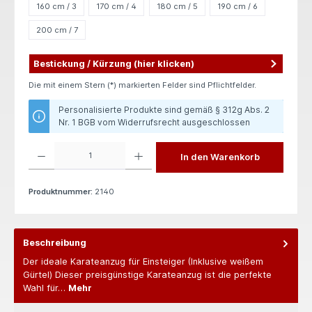
160 cm / 3
170 cm / 4
180 cm / 5
190 cm / 6
200 cm / 7
Bestickung / Kürzung (hier klicken)
Die mit einem Stern (*) markierten Felder sind Pflichtfelder.
Personalisierte Produkte sind gemäß § 312g Abs. 2
Nr. 1 BGB vom Widerrufsrecht ausgeschlossen
Produkt Anzahl: Gib den gewünschten Wert ein oder benutze die Schaltflächen um die 
In den Warenkorb
Produktnummer:
2140
Beschreibung
Der ideale Karateanzug für Einsteiger (Inklusive weißem
Gürtel) Dieser preisgünstige Karateanzug ist die perfekte
Wahl für…
Mehr