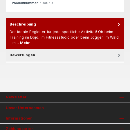
Produktnummer:
600060
Beschreibung
Der ideale Begleiter für jede sportliche Aktivität! Ob beim
Training im Dojo, im Fitnessstudio oder beim Joggen im Wald
– m…
Mehr
Bewertungen
Newsletter
Unser Unternehmen
Informationen
Zahlungsarten