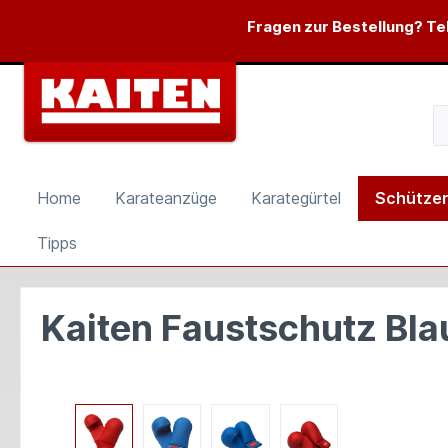
springen
Zur Hauptnavigation springen
Fragen zur Bestellung? Tel
Home
Karateanzüge
Karategürtel
Schütze
Tipps
Kaiten Faustschutz Bla
Bildergalerie überspringen