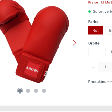
Preise inkl. Mw
Sofort verfü
auswäh
Farbe
Rot
B
auswä
Größe
L
Produkt Anzahl:
Produktnumm