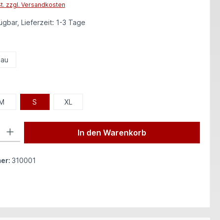
St. zzgl. Versandkosten
gbar, Lieferzeit: 1-3 Tage
len
lau
hlen
M
S
XL
 Gib den gewünschten Wert ein oder benutze die Schaltflächen um die Anzah
In den Warenkorb
er:
310001