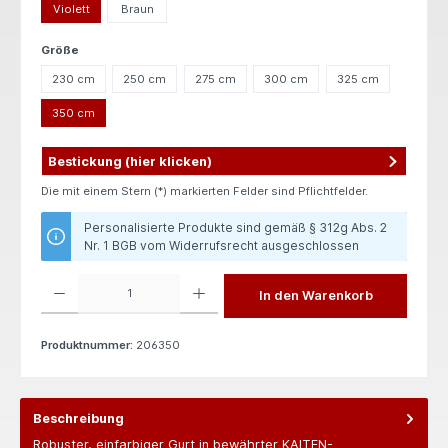
Violett
Braun
auswählen
Größe
230 cm
250 cm
275 cm
300 cm
325 cm
350 cm
Bestickung (hier klicken)
Die mit einem Stern (*) markierten Felder sind Pflichtfelder.
Personalisierte Produkte sind gemäß § 312g Abs. 2
Nr. 1 BGB vom Widerrufsrecht ausgeschlossen
Produkt Anzahl: Gib den gewünschten Wert ein oder benutze die Schaltflächen um die 
In den Warenkorb
Produktnummer:
206350
Beschreibung
Robuster, einfarbiger Gurt in bewährter KAITEN-